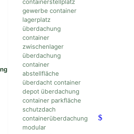
g
fü
L
ung
gen