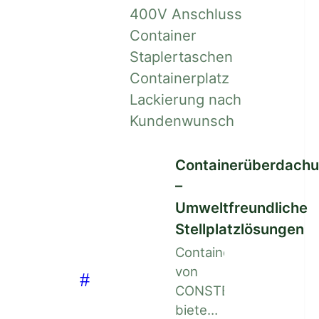
Containerüberdach
–
Umweltfreundliche
Stellplatzlösungen
Containerüberdachun
von
CONSTELLMAT
bieten