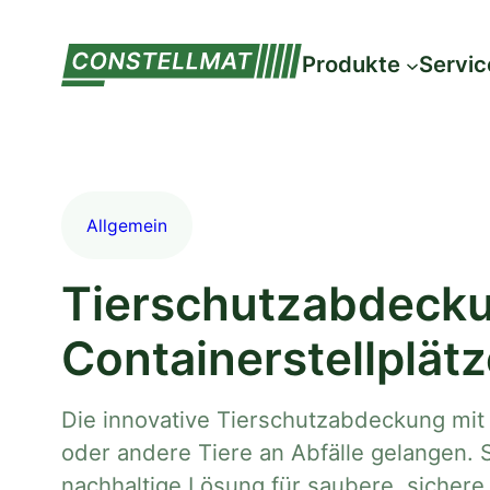
Zum
Inhalt
Produkte
Servic
springen
Allgemein
Tierschutzabdecku
Containerstellplät
Die innovative Tierschutzabdeckung mit 
oder andere Tiere an Abfälle gelangen.
nachhaltige Lösung für saubere, sichere